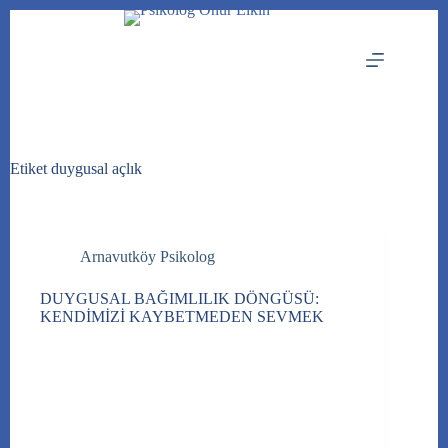
Skip
to
content
Etiket
duygusal açlık
Arnavutköy Psikolog
DUYGUSAL BAĞIMLILIK DÖNGÜSÜ:
KENDİMİZİ KAYBETMEDEN SEVMEK