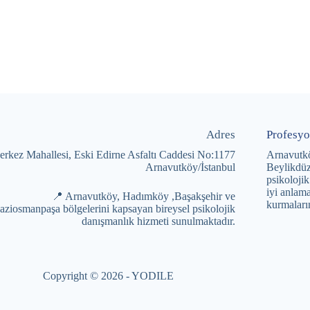
Adres
Profesyo
rkez Mahallesi, Eski Edirne Asfaltı Caddesi No:1177
Arnavutk
Arnavutköy/İstanbul
Beylikdüz
psikolojik
iyi anlama
📍 Arnavutköy, Hadımköy ,Başakşehir ve
kurmaları
aziosmanpaşa bölgelerini kapsayan bireysel psikolojik
danışmanlık hizmeti sunulmaktadır.
Copyright © 2026 -
YODILE