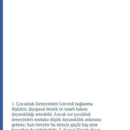
1. Çocukluk Deneyimleri Güvenli bağlanma
ilişkileri, duygusal destek ve tutarlı bakım
dayanıklılığı artırabilir. Ancak zor çocukluk
deneyimleri mutlaka düşük dayanıklılık anlamına
gelmez; bazı bireyler bu süreçte güçlü baş etme
becerileri de geliştirebilir. 2. Sosyal Destek İnsan