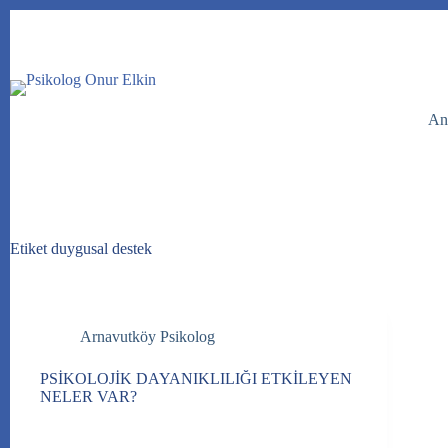
Skip
to
content
An
Etiket
duygusal destek
Arnavutköy Psikolog
PSİKOLOJİK DAYANIKLILIĞI ETKİLEYEN
NELER VAR?