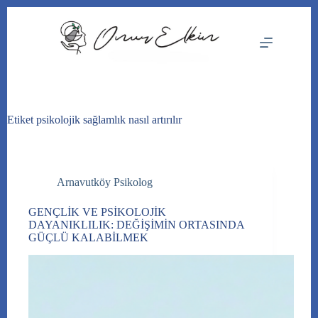
Skip
to
content
Etiket
psikolojik sağlamlık nasıl artırılır
Arnavutköy Psikolog
GENÇLİK VE PSİKOLOJİK
DAYANIKLILIK: DEĞİŞİMİN ORTASINDA
GÜÇLÜ KALABİLMEK