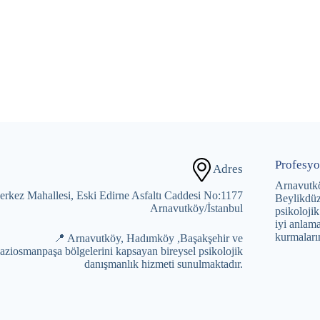
Profesyo
Adres
Arnavutk
rkez Mahallesi, Eski Edirne Asfaltı Caddesi No:1177
Beylikdüz
Arnavutköy/İstanbul
psikolojik
iyi anlama
kurmaları
📍 Arnavutköy, Hadımköy ,Başakşehir ve
aziosmanpaşa bölgelerini kapsayan bireysel psikolojik
danışmanlık hizmeti sunulmaktadır.