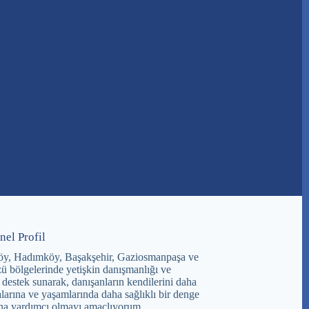
nel Profil
öy, Hadımköy, Başakşehir, Gaziosmanpaşa ve
ü bölgelerinde yetişkin danışmanlığı ve
 destek sunarak, danışanların kendilerini daha
larına ve yaşamlarında daha sağlıklı bir denge
na yardımcı olmayı amaçlıyorum.