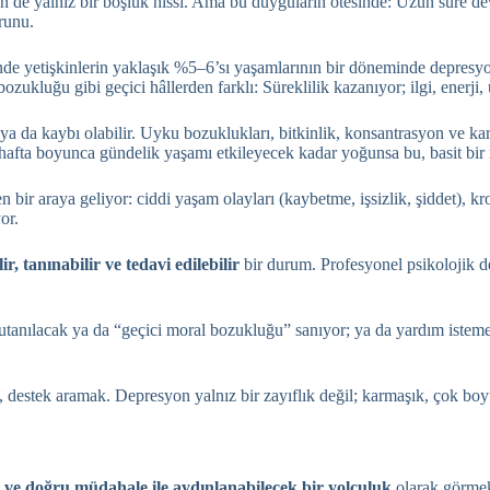
e yalnız bir boşluk hissi. Ama bu duyguların ötesinde: Uzun süre deva
runu.
 yetişkinlerin yaklaşık %5–6’sı yaşamlarının bir döneminde depresyon y
kluğu gibi geçici hâllerden farklı: Süreklilik kazanıyor; ilgi, enerji, 
ımı ya da kaybı olabilir. Uyku bozuklukları, bitkinlik, konsantrasyon ve 
aç hafta boyunca gündelik yaşamı etkileyecek kadar yoğunsa bu, basit bir
 araya geliyor: ciddi yaşam olayları (kaybetme, işsizlik, şiddet), kroni
or.
lir, tanınabilir ve tedavi edilebilir
bir durum. Profesyonel psikolojik de
tanılacak ya da “geçici moral bozukluğu” sanıyor; ya da yardım istemekt
 destek aramak. Depresyon yalnız bir zayıflık değil; karmaşık, çok bo
ş ve doğru müdahale ile aydınlanabilecek bir yolculuk
olarak görmek