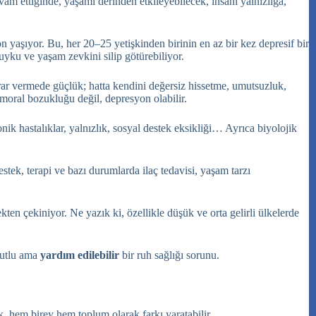
m ettiğinde, yaşamı derinden etkileyebilecek, insanı yalnızlığa,
aşıyor. Bu, her 20–25 yetişkinden birinin en az bir kez depresif bir
uyku ve yaşam zevkini silip götürebiliyor.
karar vermede güçlük; hatta kendini değersiz hissetme, umutsuzluk,
 moral bozukluğu değil, depresyon olabilir.
k hastalıklar, yalnızlık, sosyal destek eksikliği… Ayrıca biyolojik
stek, terapi ve bazı durumlarda ilaç tedavisi, yaşam tarzı
en çekiniyor. Ne yazık ki, özellikle düşük ve orta gelirli ülkelerde
yutlu ama
yardım edilebilir
bir ruh sağlığı sorunu.
, hem birey hem toplum olarak farkı yaratabilir.