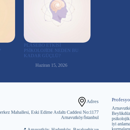
PLASEBO ETKİSİ
?
PSİKOLOJİDE NEDEN BU
KADAR GÜÇLÜ?
Haziran 15, 2026
Profesyo
Adres
Arnavutk
rkez Mahallesi, Eski Edirne Asfaltı Caddesi No:1177
Beylikdüz
Arnavutköy/İstanbul
psikolojik
iyi anlama
kurmaları
📍 Arnavutköy, Hadımköy ,Başakşehir ve