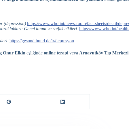
er (depression)
https://www.who.int/news-room/fact-sheets/detail/depre
ozuklukları: Genel tanım ve sağlık etkileri.
https://www.who.int/health
kleri.
https://gesund.bund.de/tr/depresyon
og Onur Elkin
eşliğinde
online terapi
veya
Arnavutköy Tıp Merkezi