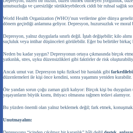
Depresyon, bazen bir hüzün, bazen bitmek bilmeyen yorgunluk, bazen d
umutsuzluğa ve çaresizliğe sürükleyebilecek ciddi bir ruhsal sağlık so
World Health Organization (WHO)’nun verilerine göre dünya genelinde
dönem geçirdiği anlamına geliyor. Depresyon, huzursuzluk ve moral bozu
Depresyon, yalnız duygularla sınırlı değil. İştah değişebilir; kilo al
suçluluk veya intihar düşünceleri görülebilir. Eğer bu belirtiler birk
Neden bu kadar yaygın? Depresyonun ortaya çıkmasında birçok etmen bir
yatkınlık, stres, uyku düzensizlikleri gibi faktörler de risk oluşturabiliy
Ancak umut var. Depresyon tıpkı fiziksel bir hastalık gibi
farkedilebi
düzenlemeleri ile kişi önce kendini, sonra yaşamını yeniden kurabilir.
Öte yandan sorun çoğu zaman gizli kalıyor: Birçok kişi bu duyguları u
yaşayanların büyük kısmı, ihtiyacı olmasına rağmen tedavi alamıyor.
Bu yüzden önemli olan yalnız beklemek değil; fark etmek, konuşmak,
Unutmayalım:
Depresyonu “içinden çıkılmaz bir karanlık” hâli değil
destek, anlayı