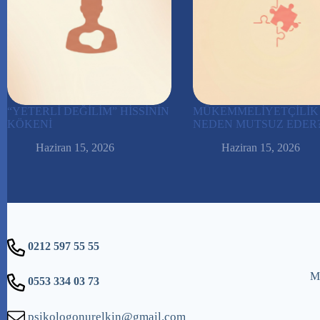
“YETERLİ DEĞİLİM” HİSSİNİN
MÜKEMMELİYETÇİLİK
KÖKENİ
NEDEN MUTSUZ EDER
Haziran 15, 2026
Haziran 15, 2026
0212 597 55 55
Me
0553 334 03 73
psikologonurelkin@gmail.com