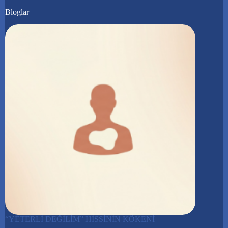
Bloglar
“YETERLİ DEĞİLİM” HİSSİNİN KÖKENİ