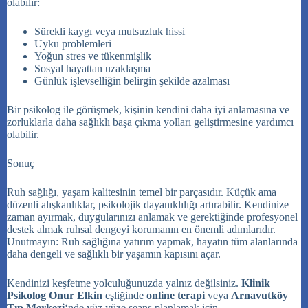
olabilir
:
Sürekli kaygı veya mutsuzluk hissi
Uyku problemleri
Yoğun stres ve tükenmişlik
Sosyal hayattan uzaklaşma
Günlük işlevselliğin belirgin şekilde azalması
Bir psikolog ile görüşmek, kişinin kendini daha iyi anlamasına ve
zorluklarla daha sağlıklı başa çıkma yolları geliştirmesine yardımcı
olabilir
.
Sonuç
Ruh sağlığı, yaşam kalitesinin temel bir parçasıdır
. Küçük ama
düzenli alışkanlıklar, psikolojik dayanıklılığı artırabilir
. Kendinize
zaman ayırmak, duygularınızı anlamak ve gerektiğinde profesyonel
destek almak ruhsal dengeyi korumanın en önemli adımlarıdır
.
Unutmayın: Ruh sağlığına yatırım yapmak, hayatın tüm alanlarında
daha dengeli ve sağlıklı bir yaşamın kapısını açar
.
Kendinizi keşfetme yolculuğunuzda yalnız değilsiniz.
Klinik
Psikolog Onur Elkin
eşliğinde
online terapi
veya
Arnavutköy
Tıp Merkezi
‘nde yüz yüze seans planlamak için