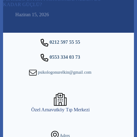
KADAR GÜÇLÜ?
Haziran 15, 2026
0212 597 55 55
0553 334 03 73
psikologonurelkin@gmail.com
Özel Arnavutköy Tıp Merkezi
Adres