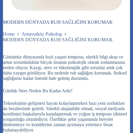
MODERN DÜNYADA RUH SAĞLIĞINI KORUMAK
Home
Arnavutköy Psikolog
MODERN DÜNYADA RUH SAĞLIĞINI KORUMAK
Günümüz dünyasında hızlı yaşam temposu, sürekli bilgi akışı ve
artan sorumluluklar birçok insanın psikolojik olarak zorlanmasına
neden oluyor
. Kaygı, stres ve tükenmişlik gibi sorunlar artık çok
daha yaygın görülüyor
. Bu nedenle ruh sağlığını korumak, fiziksel
sağlığımız kadar önemli hale gelmiş durumda
.
Günlük Stres Neden Bu Kadar Arttı?
Teknolojinin gelişmesi hayatı kolaylaştırırken bazı yeni zorlukları
da beraberinde getirdi
. Sürekli ulaşılabilir olmak, sosyal medyada
kendimizi başkalarıyla karşılaştırmak ve yoğun iş temposu zihinsel
yorgunluğu artırabiliyor
. Özellikle şehir yaşamında bireyler
dinlenmeye ve kendilerine zaman ayırmaya yeterince fırsat
bulamayabiliyor
.