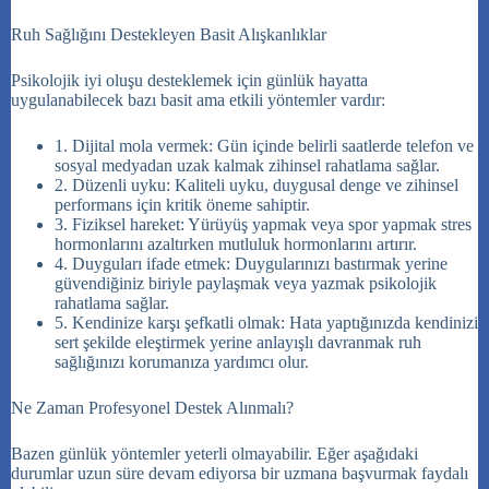
Ruh Sağlığını Destekleyen Basit Alışkanlıklar
Psikolojik iyi oluşu desteklemek için günlük hayatta
uygulanabilecek bazı basit ama etkili yöntemler vardır
:
1. Dijital mola vermek: Gün içinde belirli saatlerde telefon ve
sosyal medyadan uzak kalmak zihinsel rahatlama sağlar.
2. Düzenli uyku: Kaliteli uyku, duygusal denge ve zihinsel
performans için kritik öneme sahiptir.
3. Fiziksel hareket: Yürüyüş yapmak veya spor yapmak stres
hormonlarını azaltırken mutluluk hormonlarını artırır.
4. Duyguları ifade etmek: Duygularınızı bastırmak yerine
güvendiğiniz biriyle paylaşmak veya yazmak psikolojik
rahatlama sağlar.
5. Kendinize karşı şefkatli olmak: Hata yaptığınızda kendinizi
sert şekilde eleştirmek yerine anlayışlı davranmak ruh
sağlığınızı korumanıza yardımcı olur.
Ne Zaman Profesyonel Destek Alınmalı?
Bazen günlük yöntemler yeterli olmayabilir
. Eğer aşağıdaki
durumlar uzun süre devam ediyorsa bir uzmana başvurmak faydalı