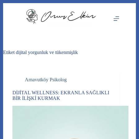
Skip
to
content
Etiket
dijital yorgunluk ve tükenmişlik
Arnavutköy Psikolog
DİJİTAL WELLNESS: EKRANLA SAĞLIKLI
BİR İLİŞKİ KURMAK