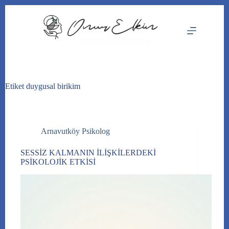
Skip
to
content
Etiket
duygusal birikim
Arnavutköy Psikolog
SESSİZ KALMANIN İLİŞKİLERDEKİ
PSİKOLOJİK ETKİSİ