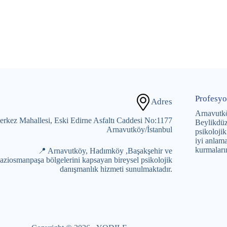
Profesyo
Adres
Arnavutk
rkez Mahallesi, Eski Edirne Asfaltı Caddesi No:1177
Beylikdüz
Arnavutköy/İstanbul
psikolojik
iyi anlama
kurmaları
📍 Arnavutköy, Hadımköy ,Başakşehir ve
aziosmanpaşa bölgelerini kapsayan bireysel psikolojik
danışmanlık hizmeti sunulmaktadır.