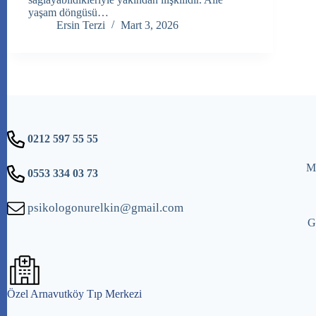
yaşam döngüsü…
Ersin Terzi
Mart 3, 2026
0212 597 55 55
Me
0553 334 03 73
psikologonurelkin@gmail.com
G
Özel Arnavutköy Tıp Merkezi