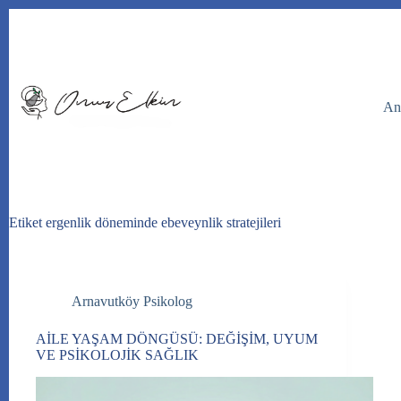
Skip
to
content
An
Etiket
ergenlik döneminde ebeveynlik stratejileri
Arnavutköy Psikolog
AİLE YAŞAM DÖNGÜSÜ: DEĞİŞİM, UYUM
VE PSİKOLOJİK SAĞLIK