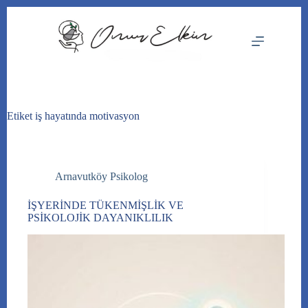
Skip
to
content
Etiket
iş hayatında motivasyon
Arnavutköy Psikolog
İŞYERİNDE TÜKENMİŞLİK VE
PSİKOLOJİK DAYANIKLILIK