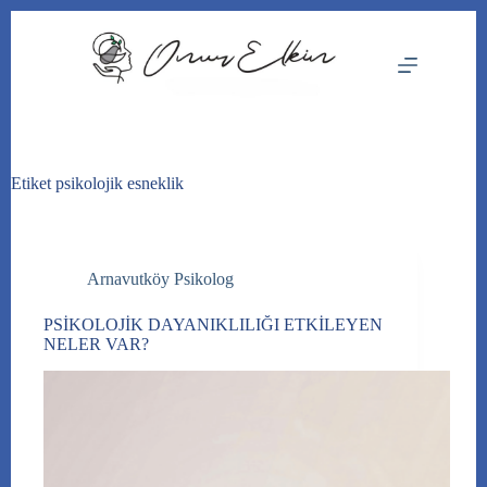
Skip
to
content
Etiket
psikolojik esneklik
Arnavutköy Psikolog
PSİKOLOJİK DAYANIKLILIĞI ETKİLEYEN
NELER VAR?