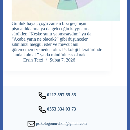
Günlük hayat, çoğu zaman bizi geçmişin
pişmanlıklarına ya da geleceğin kaygılarına
sürükler. “Keşke şunu yapmasaydım” ya da
“Acaba yarın ne olacak?” gibi düşünceler,
zihnimizi meşgul eder ve mevcut anı
göremememize neden olur. Psikoloji literatüründe
“anda kalmak” ya da mindfulness olarak…
Ersin Terzi
Şubat 7, 2026
0212 597 55 55
0553 334 03 73
psikologonurelkin@gmail.com