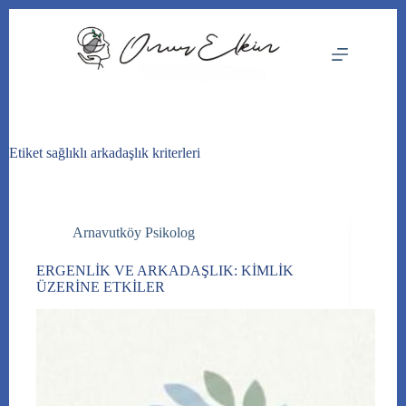
Skip
to
content
Etiket
sağlıklı arkadaşlık kriterleri
Arnavutköy Psikolog
ERGENLİK VE ARKADAŞLIK: KİMLİK
ÜZERİNE ETKİLER