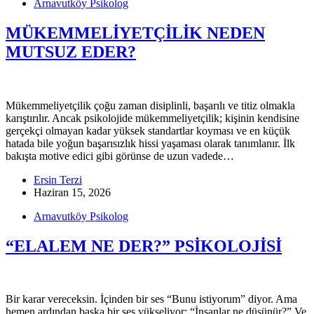
Arnavutköy Psikolog
MÜKEMMELİYETÇİLİK NEDEN
MUTSUZ EDER?
Mükemmeliyetçilik çoğu zaman disiplinli, başarılı ve titiz olmakla
karıştırılır. Ancak psikolojide mükemmeliyetçilik; kişinin kendisine
gerçekçi olmayan kadar yüksek standartlar koyması ve en küçük
hatada bile yoğun başarısızlık hissi yaşaması olarak tanımlanır. İlk
bakışta motive edici gibi görünse de uzun vadede…
Ersin Terzi
Haziran 15, 2026
Arnavutköy Psikolog
“ELALEM NE DER?” PSİKOLOJİSİ
Bir karar vereceksin. İçinden bir ses “Bunu istiyorum” diyor. Ama
hemen ardından başka bir ses yükseliyor: “İnsanlar ne düşünür?” Ve