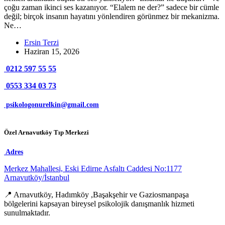
çoğu zaman ikinci ses kazanıyor. “Elalem ne der?” sadece bir cümle
değil; birçok insanın hayatını yönlendiren görünmez bir mekanizma.
Ne…
Ersin Terzi
Haziran 15, 2026
0212 597 55 55
0553 334 03 73
psikologonurelkin@gmail.com
Özel Arnavutköy Tıp Merkezi
Adres
Merkez Mahallesi, Eski Edirne Asfaltı Caddesi No:1177
Arnavutköy/İstanbul
📍 Arnavutköy, Hadımköy ,Başakşehir ve Gaziosmanpaşa
bölgelerini kapsayan bireysel psikolojik danışmanlık hizmeti
sunulmaktadır.