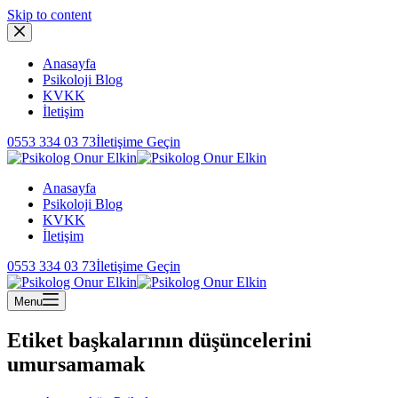
Skip to content
Anasayfa
Psikoloji Blog
KVKK
İletişim
0553 334 03 73
İletişime Geçin
Anasayfa
Psikoloji Blog
KVKK
İletişim
0553 334 03 73
İletişime Geçin
Menu
Etiket
başkalarının düşüncelerini
umursamamak