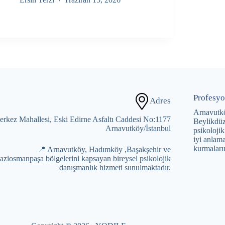
Profesyo
Adres
Arnavutk
rkez Mahallesi, Eski Edirne Asfaltı Caddesi No:1177
Beylikdüz
Arnavutköy/İstanbul
psikolojik
iyi anlama
kurmaları
📍 Arnavutköy, Hadımköy ,Başakşehir ve
aziosmanpaşa bölgelerini kapsayan bireysel psikolojik
danışmanlık hizmeti sunulmaktadır.