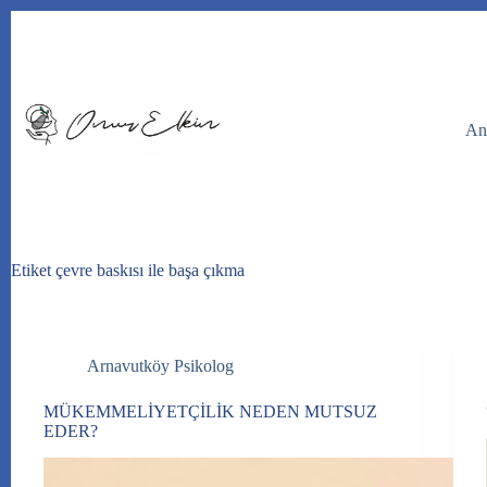
Skip
to
content
An
Etiket
çevre baskısı ile başa çıkma
Arnavutköy Psikolog
MÜKEMMELİYETÇİLİK NEDEN MUTSUZ
EDER?