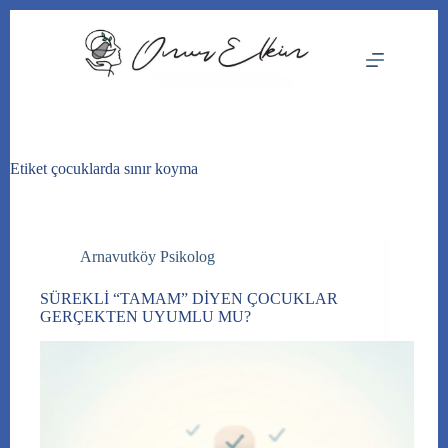
Skip
to
content
Etiket
çocuklarda sınır koyma
Arnavutköy Psikolog
SÜREKLİ “TAMAM” DİYEN ÇOCUKLAR
GERÇEKTEN UYUMLU MU?