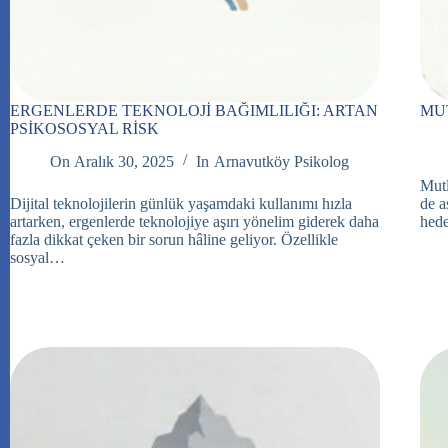
ERGENLERDE TEKNOLOJİ BAĞIMLILIĞI: ARTAN
MU
PSİKOSOSYAL RİSK
On
Aralık 30, 2025
In
Arnavutköy Psikolog
Mutl
Dijital teknolojilerin günlük yaşamdaki kullanımı hızla
de a
artarken, ergenlerde teknolojiye aşırı yönelim giderek daha
hede
fazla dikkat çeken bir sorun hâline geliyor. Özellikle
sosyal…