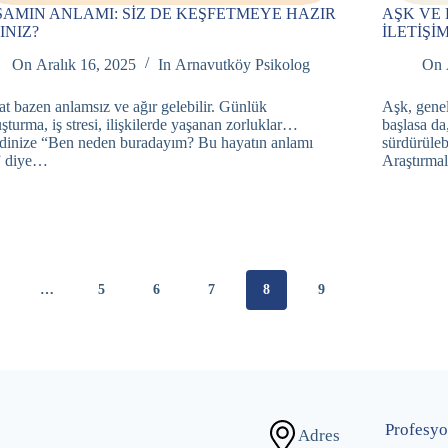
AMIN ANLAMI: SİZ DE KEŞFETMEYE HAZIR
AŞK VE 
INIZ?
İLETİŞİ
On
Aralık 16, 2025
In
Arnavutköy Psikolog
On
t bazen anlamsız ve ağır gelebilir. Günlük
Aşk, genel
şturma, iş stresi, ilişkilerde yaşanan zorluklar…
başlasa da,
inize “Ben neden buradayım? Bu hayatın anlamı
sürdürülebi
” diye…
Araştırmal
…
5
6
7
8
9
Profesyo
Adres