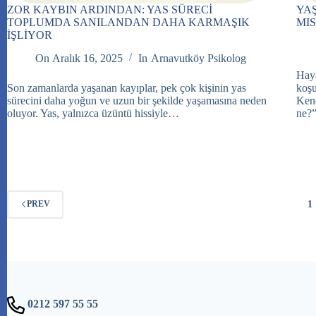
ZOR KAYBIN ARDINDAN: YAS SÜRECİ
YAŞ
TOPLUMDA SANILANDAN DAHA KARMAŞIK
MIS
İŞLİYOR
On
Aralık 16, 2025
In
Arnavutköy Psikolog
Haya
Son zamanlarda yaşanan kayıplar, pek çok kişinin yas
koşu
sürecini daha yoğun ve uzun bir şekilde yaşamasına neden
Kend
oluyor. Yas, yalnızca üzüntü hissiyle…
ne?
1
PREV
0212 597 55 55