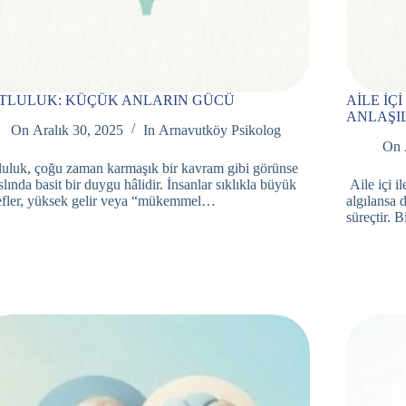
TLULUK: KÜÇÜK ANLARIN GÜCÜ
AİLE İÇ
ANLAŞI
On
Aralık 30, 2025
In
Arnavutköy Psikolog
On
uluk, çoğu zaman karmaşık bir kavram gibi görünse
slında basit bir duygu hâlidir. İnsanlar sıklıkla büyük
Aile içi i
fler, yüksek gelir veya “mükemmel…
algılansa 
süreçtir. 