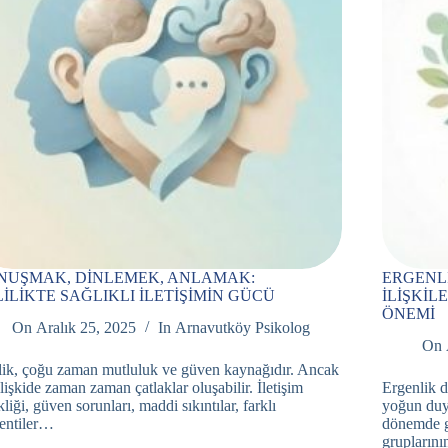
NUŞMAK, DİNLEMEK, ANLAMAK:
ERGENL
İLİKTE SAĞLIKLI İLETİŞİMİN GÜCÜ
İLİŞKİL
ÖNEMİ
On
Aralık 25, 2025
In
Arnavutköy Psikolog
On
lik, çoğu zaman mutluluk ve güven kaynağıdır. Ancak
ilişkide zaman zaman çatlaklar oluşabilir. İletişim
Ergenlik d
kliği, güven sorunları, maddi sıkıntılar, farklı
yoğun duyg
entiler…
dönemde ge
gruplarını