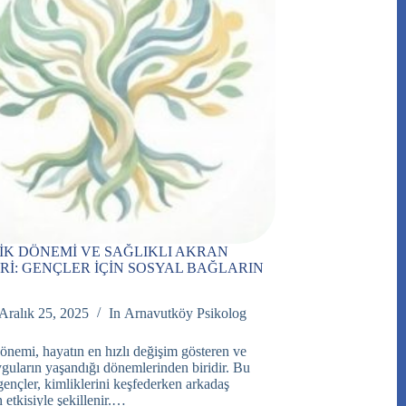
İK DÖNEMİ VE SAĞLIKLI AKRAN
ERİ: GENÇLER İÇİN SOSYAL BAĞLARIN
Aralık 25, 2025
In
Arnavutköy Psikolog
önemi, hayatın en hızlı değişim gösteren ve
uların yaşandığı dönemlerinden biridir. Bu
nçler, kimliklerini keşfederken arkadaş
n etkisiyle şekillenir.…