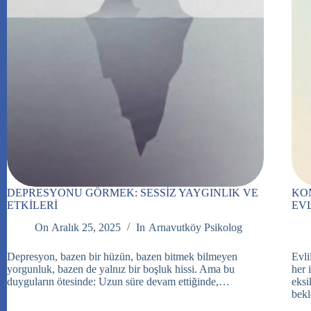
DEPRESYONU GÖRMEK: SESSİZ YAYGINLIK VE
KO
ETKİLERİ
EVL
On
Aralık 25, 2025
In
Arnavutköy Psikolog
Depresyon, bazen bir hüzün, bazen bitmek bilmeyen
Evli
yorgunluk, bazen de yalnız bir boşluk hissi. Ama bu
her 
duyguların ötesinde: Uzun süre devam ettiğinde,…
eksi
bekl